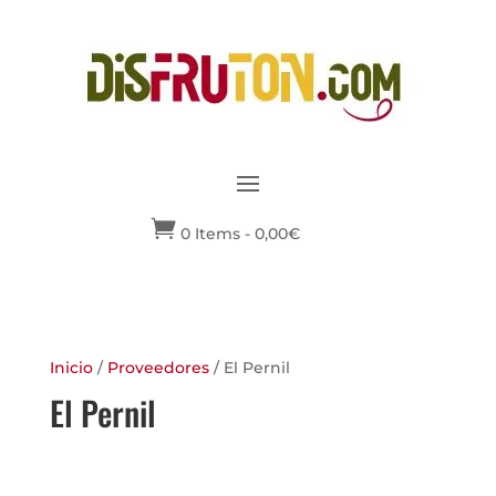

0 Items
-
0,00
€
Inicio
/
Proveedores
/ El Pernil
El Pernil
No se han encontrado productos
que coincidan con tu selección.