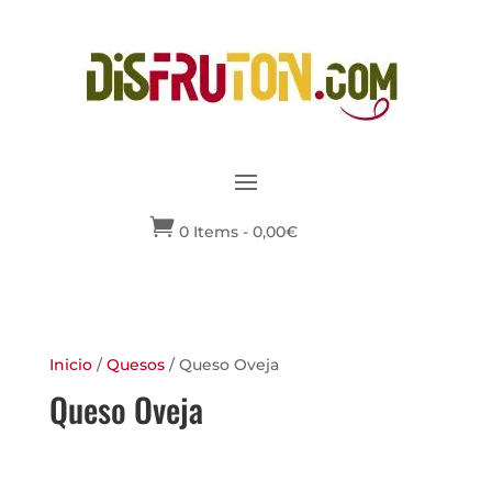

0 Items
-
0,00
€
Inicio
/
Quesos
/ Queso Oveja
Queso Oveja
No se han encontrado productos
que coincidan con tu selección.