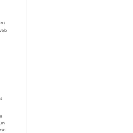
nen
 Web
as
la
 un
imo