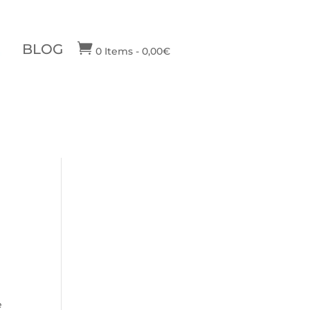

BLOG
0 Items
-
0,00
€
e