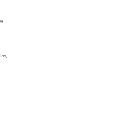
se
los,