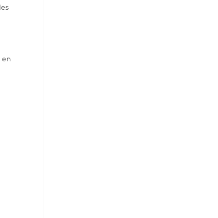
les
s en