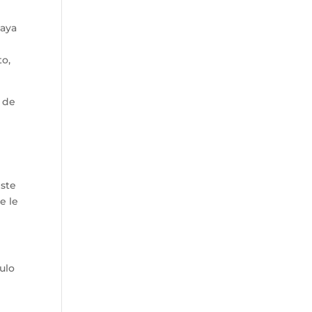
haya
to,
l de
este
e le
ulo